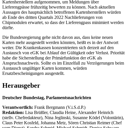
Kartenherstellern aufgenommen, um Meldungen über
Lieferengpässe frühzeitig bewerten zu können. Nach aktuellen
Aussagen des hauptsächlich betroffenen Kartenherstellers würden
ab Ende des dritten Quartals 2022 Nachlieferungen von
Chipmodulen erwartet, so dass der Lieferengpass minimiert werden
dürfte.
Die Bundesregierung gehe nicht davon aus, dass keine neuen
Karten mehr ausgestellt werden könnten, heißt es in der Antwort
weiter. Die Krankenkassen konzentrierten sich derzeit auf den
Austausch von eGK bei Ablauf der Gültigkeit oder Verlust. Priorität
habe die Sicherstellung der Primärfunktion der eGK als
Anspruchsnachweis. Sollte es im Einzelfall zu Verzögerungen beim
Austausch ungültiger Karten kommen, würden
Ersatzbescheinigungen ausgestellt.
Herausgeber
Deutscher Bundestag, Parlamentsnachrichten
Verantwortlich:
Frank Bergmann (V.i.S.d.P.)
Redaktion:
Lisa Brüßler, Claudia Heine, Alexander Heinrich
(stellv. Chefredakteur), Nina Jeglinski,
Susanne Ködel (Volontärin),
Claus Peter Kosfeld, Johanna Metz, Sören Christian Reimer (Chef
vom Dienst), Sandra Schmid, Michael Schmidt, Denise Schwarz,