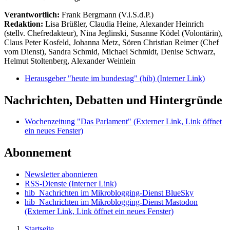
Verantwortlich:
Frank Bergmann (V.i.S.d.P.)
Redaktion:
Lisa Brüßler, Claudia Heine, Alexander Heinrich
(stellv. Chefredakteur), Nina Jeglinski,
Susanne Ködel (Volontärin),
Claus Peter Kosfeld, Johanna Metz, Sören Christian Reimer (Chef
vom Dienst), Sandra Schmid, Michael Schmidt, Denise Schwarz,
Helmut Stoltenberg, Alexander Weinlein
Herausgeber "heute im bundestag" (hib)
(Interner Link)
Nachrichten, Debatten und Hintergründe
Wochenzeitung "Das Parlament"
(Externer Link, Link öffnet
ein neues Fenster)
Abonnement
Newsletter abonnieren
RSS-Dienste
(Interner Link)
hib_Nachrichten im Mikroblogging-Dienst BlueSky
hib_Nachrichten im Mikroblogging-Dienst Mastodon
(Externer Link, Link öffnet ein neues Fenster)
Startseite