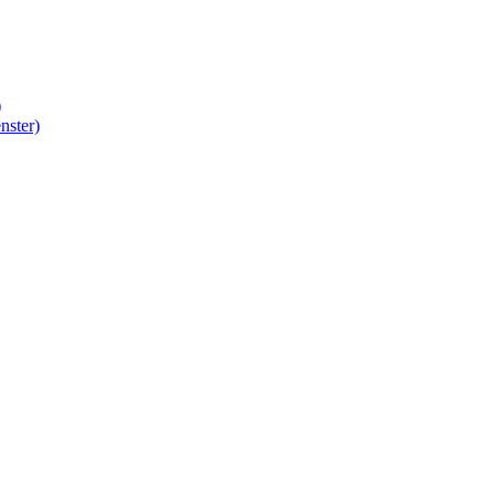
)
nster)