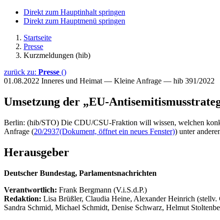
Direkt zum Hauptinhalt springen
Direkt zum Hauptmenü springen
Startseite
Presse
Kurzmeldungen (hib)
zurück zu:
Presse
()
01.08.2022
Inneres und Heimat — Kleine Anfrage — hib 391/2022
Umsetzung der „EU-Antisemitismusstrateg
Berlin: (hib/STO) Die CDU/CSU-Fraktion will wissen, welchen konkre
Anfrage (
20/2937
(Dokument, öffnet ein neues Fenster)
) unter andere
Herausgeber
Deutscher Bundestag, Parlamentsnachrichten
Verantwortlich:
Frank Bergmann (V.i.S.d.P.)
Redaktion:
Lisa Brüßler, Claudia Heine, Alexander Heinrich (stellv.
Sandra Schmid, Michael Schmidt, Denise Schwarz, Helmut Stoltenbe