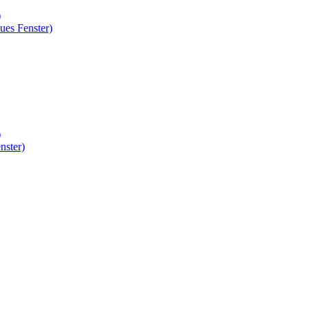
)
ues Fenster)
)
nster)