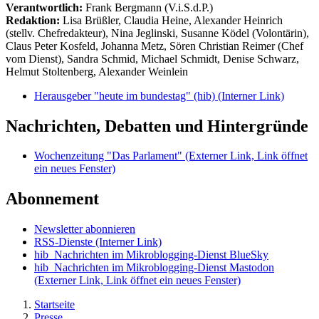
Verantwortlich:
Frank Bergmann (V.i.S.d.P.)
Redaktion:
Lisa Brüßler, Claudia Heine, Alexander Heinrich
(stellv. Chefredakteur), Nina Jeglinski,
Susanne Ködel (Volontärin),
Claus Peter Kosfeld, Johanna Metz, Sören Christian Reimer (Chef
vom Dienst), Sandra Schmid, Michael Schmidt, Denise Schwarz,
Helmut Stoltenberg, Alexander Weinlein
Herausgeber "heute im bundestag" (hib)
(Interner Link)
Nachrichten, Debatten und Hintergründe
Wochenzeitung "Das Parlament"
(Externer Link, Link öffnet
ein neues Fenster)
Abonnement
Newsletter abonnieren
RSS-Dienste
(Interner Link)
hib_Nachrichten im Mikroblogging-Dienst BlueSky
hib_Nachrichten im Mikroblogging-Dienst Mastodon
(Externer Link, Link öffnet ein neues Fenster)
Startseite
Presse