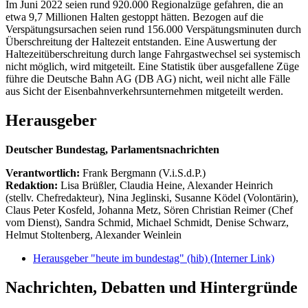
Im Juni 2022 seien rund 920.000 Regionalzüge gefahren, die an
etwa 9,7 Millionen Halten gestoppt hätten. Bezogen auf die
Verspätungsursachen seien rund 156.000 Verspätungsminuten durch
Überschreitung der Haltezeit entstanden. Eine Auswertung der
Haltezeitüberschreitung durch lange Fahrgastwechsel sei systemisch
nicht möglich, wird mitgeteilt. Eine Statistik über ausgefallene Züge
führe die Deutsche Bahn AG (DB AG) nicht, weil nicht alle Fälle
aus Sicht der Eisenbahnverkehrsunternehmen mitgeteilt werden.
Herausgeber
Deutscher Bundestag, Parlamentsnachrichten
Verantwortlich:
Frank Bergmann (V.i.S.d.P.)
Redaktion:
Lisa Brüßler, Claudia Heine, Alexander Heinrich
(stellv. Chefredakteur), Nina Jeglinski,
Susanne Ködel (Volontärin),
Claus Peter Kosfeld, Johanna Metz, Sören Christian Reimer (Chef
vom Dienst), Sandra Schmid, Michael Schmidt, Denise Schwarz,
Helmut Stoltenberg, Alexander Weinlein
Herausgeber "heute im bundestag" (hib)
(Interner Link)
Nachrichten, Debatten und Hintergründe