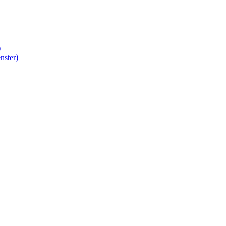
)
nster)