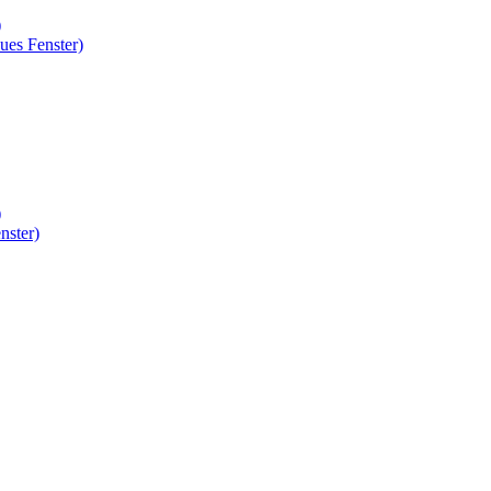
)
ues Fenster)
)
nster)