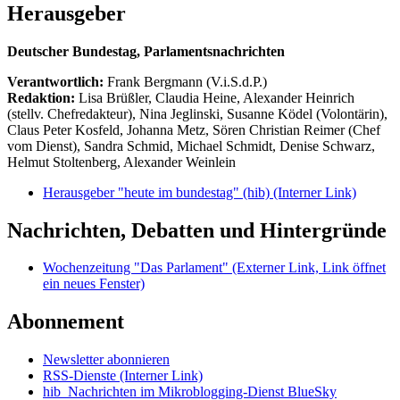
Herausgeber
Deutscher Bundestag, Parlamentsnachrichten
Verantwortlich:
Frank Bergmann (V.i.S.d.P.)
Redaktion:
Lisa Brüßler, Claudia Heine, Alexander Heinrich
(stellv. Chefredakteur), Nina Jeglinski,
Susanne Ködel (Volontärin),
Claus Peter Kosfeld, Johanna Metz, Sören Christian Reimer (Chef
vom Dienst), Sandra Schmid, Michael Schmidt, Denise Schwarz,
Helmut Stoltenberg, Alexander Weinlein
Herausgeber "heute im bundestag" (hib)
(Interner Link)
Nachrichten, Debatten und Hintergründe
Wochenzeitung "Das Parlament"
(Externer Link, Link öffnet
ein neues Fenster)
Abonnement
Newsletter abonnieren
RSS-Dienste
(Interner Link)
hib_Nachrichten im Mikroblogging-Dienst BlueSky