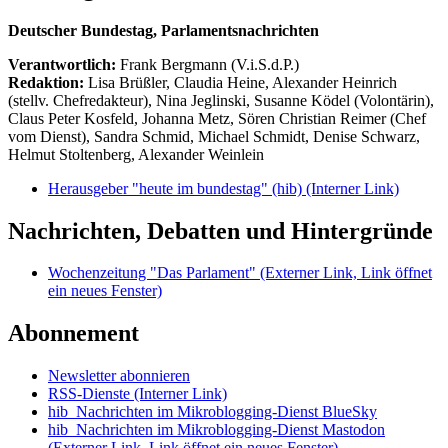
Deutscher Bundestag, Parlamentsnachrichten
Verantwortlich:
Frank Bergmann (V.i.S.d.P.)
Redaktion:
Lisa Brüßler, Claudia Heine, Alexander Heinrich
(stellv. Chefredakteur), Nina Jeglinski,
Susanne Ködel (Volontärin),
Claus Peter Kosfeld, Johanna Metz, Sören Christian Reimer (Chef
vom Dienst), Sandra Schmid, Michael Schmidt, Denise Schwarz,
Helmut Stoltenberg, Alexander Weinlein
Herausgeber "heute im bundestag" (hib)
(Interner Link)
Nachrichten, Debatten und Hintergründe
Wochenzeitung "Das Parlament"
(Externer Link, Link öffnet
ein neues Fenster)
Abonnement
Newsletter abonnieren
RSS-Dienste
(Interner Link)
hib_Nachrichten im Mikroblogging-Dienst BlueSky
hib_Nachrichten im Mikroblogging-Dienst Mastodon
(Externer Link, Link öffnet ein neues Fenster)