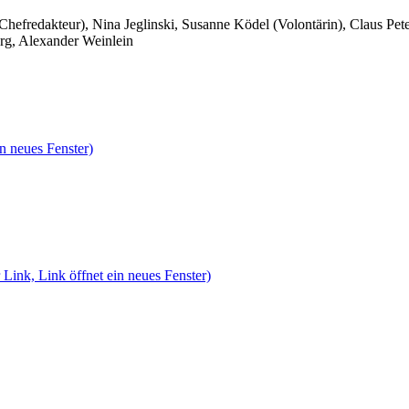
 Chefredakteur), Nina Jeglinski,
Susanne Ködel (Volontärin),
Claus Pet
rg, Alexander Weinlein
n neues Fenster)
 Link, Link öffnet ein neues Fenster)