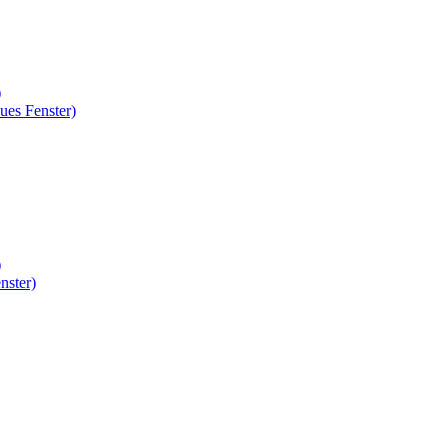
)
ues Fenster)
)
nster)