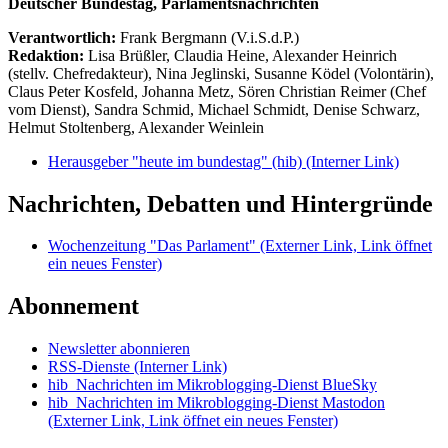
Deutscher Bundestag, Parlamentsnachrichten
Verantwortlich:
Frank Bergmann (V.i.S.d.P.)
Redaktion:
Lisa Brüßler, Claudia Heine, Alexander Heinrich
(stellv. Chefredakteur), Nina Jeglinski,
Susanne Ködel (Volontärin),
Claus Peter Kosfeld, Johanna Metz, Sören Christian Reimer (Chef
vom Dienst), Sandra Schmid, Michael Schmidt, Denise Schwarz,
Helmut Stoltenberg, Alexander Weinlein
Herausgeber "heute im bundestag" (hib)
(Interner Link)
Nachrichten, Debatten und Hintergründe
Wochenzeitung "Das Parlament"
(Externer Link, Link öffnet
ein neues Fenster)
Abonnement
Newsletter abonnieren
RSS-Dienste
(Interner Link)
hib_Nachrichten im Mikroblogging-Dienst BlueSky
hib_Nachrichten im Mikroblogging-Dienst Mastodon
(Externer Link, Link öffnet ein neues Fenster)