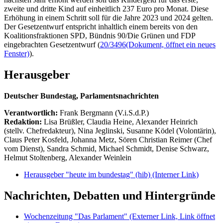
zweite und dritte Kind auf einheitlich 237 Euro pro Monat. Diese
Erhöhung in einem Schritt soll für die Jahre 2023 und 2024 gelten.
Der Gesetzentwurf entspricht inhaltlich einem bereits von den
Koalitionsfraktionen SPD, Bündnis 90/Die Grünen und FDP
eingebrachten Gesetzentwurf (
20/3496
(Dokument, öffnet ein neues
Fenster)
).
Herausgeber
Deutscher Bundestag, Parlamentsnachrichten
Verantwortlich:
Frank Bergmann (V.i.S.d.P.)
Redaktion:
Lisa Brüßler, Claudia Heine, Alexander Heinrich
(stellv. Chefredakteur), Nina Jeglinski,
Susanne Ködel (Volontärin),
Claus Peter Kosfeld, Johanna Metz, Sören Christian Reimer (Chef
vom Dienst), Sandra Schmid, Michael Schmidt, Denise Schwarz,
Helmut Stoltenberg, Alexander Weinlein
Herausgeber "heute im bundestag" (hib)
(Interner Link)
Nachrichten, Debatten und Hintergründe
Wochenzeitung "Das Parlament"
(Externer Link, Link öffnet