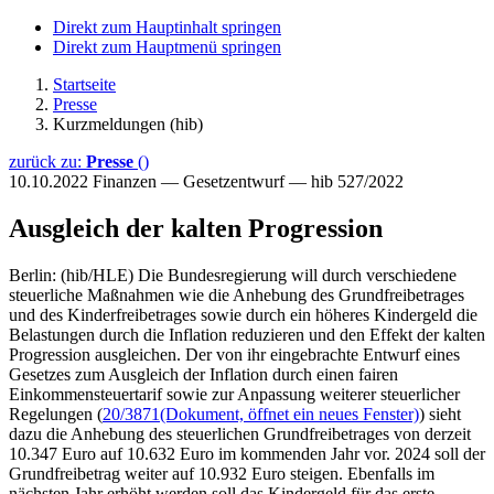
Direkt zum Hauptinhalt springen
Direkt zum Hauptmenü springen
Startseite
Presse
Kurzmeldungen (hib)
zurück zu:
Presse
()
10.10.2022
Finanzen — Gesetzentwurf — hib 527/2022
Ausgleich der kalten Progression
Berlin: (hib/HLE) Die Bundesregierung will durch verschiedene
steuerliche Maßnahmen wie die Anhebung des Grundfreibetrages
und des Kinderfreibetrages sowie durch ein höheres Kindergeld die
Belastungen durch die Inflation reduzieren und den Effekt der kalten
Progression ausgleichen. Der von ihr eingebrachte Entwurf eines
Gesetzes zum Ausgleich der Inflation durch einen fairen
Einkommensteuertarif sowie zur Anpassung weiterer steuerlicher
Regelungen (
20/3871
(Dokument, öffnet ein neues Fenster)
) sieht
dazu die Anhebung des steuerlichen Grundfreibetrages von derzeit
10.347 Euro auf 10.632 Euro im kommenden Jahr vor. 2024 soll der
Grundfreibetrag weiter auf 10.932 Euro steigen. Ebenfalls im
nächsten Jahr erhöht werden soll das Kindergeld für das erste,