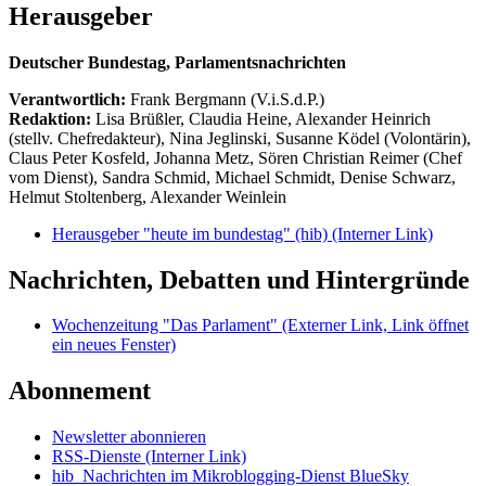
Herausgeber
Deutscher Bundestag, Parlamentsnachrichten
Verantwortlich:
Frank Bergmann (V.i.S.d.P.)
Redaktion:
Lisa Brüßler, Claudia Heine, Alexander Heinrich
(stellv. Chefredakteur), Nina Jeglinski,
Susanne Ködel (Volontärin),
Claus Peter Kosfeld, Johanna Metz, Sören Christian Reimer (Chef
vom Dienst), Sandra Schmid, Michael Schmidt, Denise Schwarz,
Helmut Stoltenberg, Alexander Weinlein
Herausgeber "heute im bundestag" (hib)
(Interner Link)
Nachrichten, Debatten und Hintergründe
Wochenzeitung "Das Parlament"
(Externer Link, Link öffnet
ein neues Fenster)
Abonnement
Newsletter abonnieren
RSS-Dienste
(Interner Link)
hib_Nachrichten im Mikroblogging-Dienst BlueSky