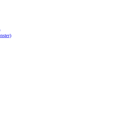
)
nster)