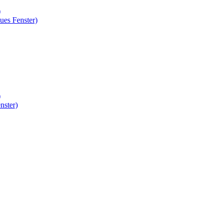
)
ues Fenster)
)
nster)