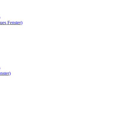
)
ues Fenster)
)
nster)