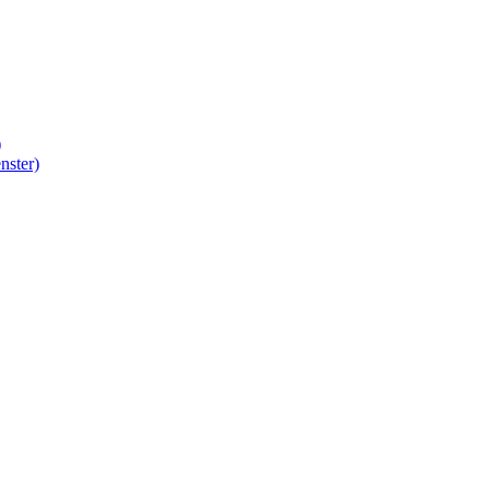
)
nster)