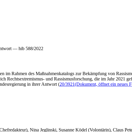
ntwort — hib 588/2022
jekten im Rahmen des Maßnahmenkatalogs zur Bekämpfung von Rassismu
ch Rechtsextremismus- und Rassismusforschung, die im Jahr 2021 gefö
ndesregierung in ihrer Antwort (
20/3921
(Dokument, öffnet ein neues F
 Chefredakteur), Nina Jeglinski,
Susanne Ködel (Volontärin),
Claus Pet