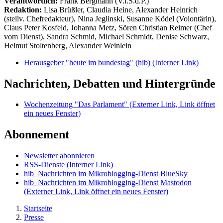
Verantwortlich:
Frank Bergmann (V.i.S.d.P.)
Redaktion:
Lisa Brüßler, Claudia Heine, Alexander Heinrich
(stellv. Chefredakteur), Nina Jeglinski,
Susanne Ködel (Volontärin),
Claus Peter Kosfeld, Johanna Metz, Sören Christian Reimer (Chef
vom Dienst), Sandra Schmid, Michael Schmidt, Denise Schwarz,
Helmut Stoltenberg, Alexander Weinlein
Herausgeber "heute im bundestag" (hib)
(Interner Link)
Nachrichten, Debatten und Hintergründe
Wochenzeitung "Das Parlament"
(Externer Link, Link öffnet
ein neues Fenster)
Abonnement
Newsletter abonnieren
RSS-Dienste
(Interner Link)
hib_Nachrichten im Mikroblogging-Dienst BlueSky
hib_Nachrichten im Mikroblogging-Dienst Mastodon
(Externer Link, Link öffnet ein neues Fenster)
Startseite
Presse