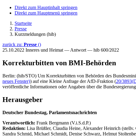
Direkt zum Hauptinhalt springen
Direkt zum Hauptmenü springen
Startseite
Presse
Kurzmeldungen (hib)
zurück zu:
Presse
()
25.10.2022
Inneres und Heimat — Antwort — hib 600/2022
Korrekturbitten von BMI-Behörden
Berlin: (hib/STO) Um Korrekturbitten von Behörden des Bundesminis
neues Fenster)
) auf eine Kleine Anfrage der AfD-Fraktion (
20/3893
(D
veröffentliche Informationen oder Angaben über die Bundesregierung
Herausgeber
Deutscher Bundestag, Parlamentsnachrichten
Verantwortlich:
Frank Bergmann (V.i.S.d.P.)
Redaktion:
Lisa Brüßler, Claudia Heine, Alexander Heinrich (stellv.
Sandra Schmid, Michael Schmidt, Denise Schwarz, Helmut Stoltenbe