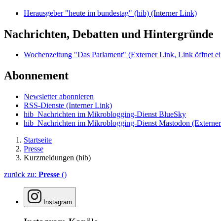
Herausgeber "heute im bundestag" (hib)
(Interner Link)
Nachrichten, Debatten und Hintergründe
Wochenzeitung "Das Parlament"
(Externer Link, Link öffnet ei
Abonnement
Newsletter abonnieren
RSS-Dienste
(Interner Link)
hib_Nachrichten im Mikroblogging-Dienst BlueSky
hib_Nachrichten im Mikroblogging-Dienst Mastodon
(Externer
Startseite
Presse
Kurzmeldungen (hib)
zurück zu:
Presse
()
Instagram