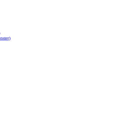
)
nster)