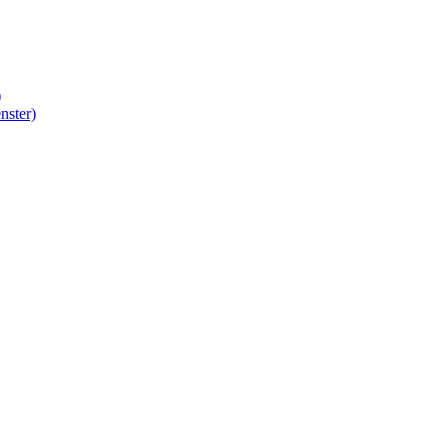
)
nster)