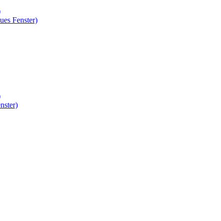
)
ues Fenster)
)
nster)