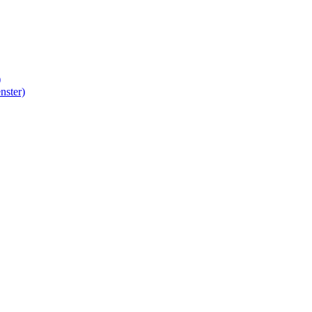
)
nster)