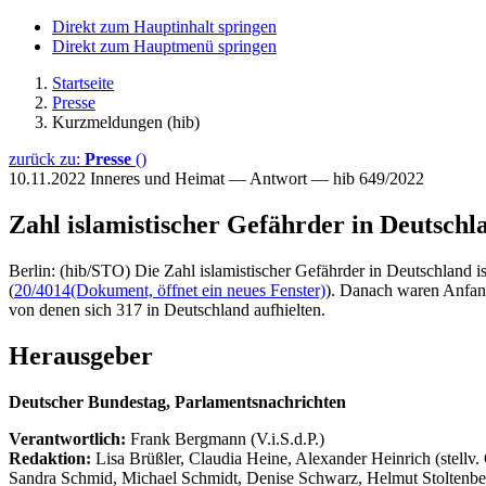
Direkt zum Hauptinhalt springen
Direkt zum Hauptmenü springen
Startseite
Presse
Kurzmeldungen (hib)
zurück zu:
Presse
()
10.11.2022
Inneres und Heimat — Antwort — hib 649/2022
Zahl islamistischer Gefährder in Deutschl
Berlin: (hib/STO) Die Zahl islamistischer Gefährder in Deutschland 
(
20/4014
(Dokument, öffnet ein neues Fenster)
). Danach waren Anfang
von denen sich 317 in Deutschland aufhielten.
Herausgeber
Deutscher Bundestag, Parlamentsnachrichten
Verantwortlich:
Frank Bergmann (V.i.S.d.P.)
Redaktion:
Lisa Brüßler, Claudia Heine, Alexander Heinrich (stellv.
Sandra Schmid, Michael Schmidt, Denise Schwarz, Helmut Stoltenbe