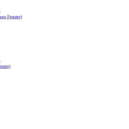
)
ues Fenster)
)
nster)