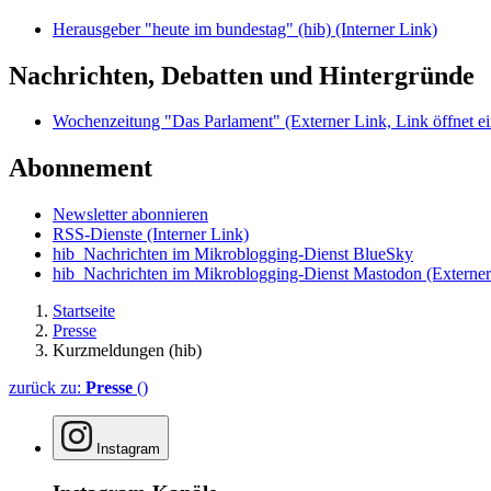
Herausgeber "heute im bundestag" (hib)
(Interner Link)
Nachrichten, Debatten und Hintergründe
Wochenzeitung "Das Parlament"
(Externer Link, Link öffnet ei
Abonnement
Newsletter abonnieren
RSS-Dienste
(Interner Link)
hib_Nachrichten im Mikroblogging-Dienst BlueSky
hib_Nachrichten im Mikroblogging-Dienst Mastodon
(Externer
Startseite
Presse
Kurzmeldungen (hib)
zurück zu:
Presse
()
Instagram