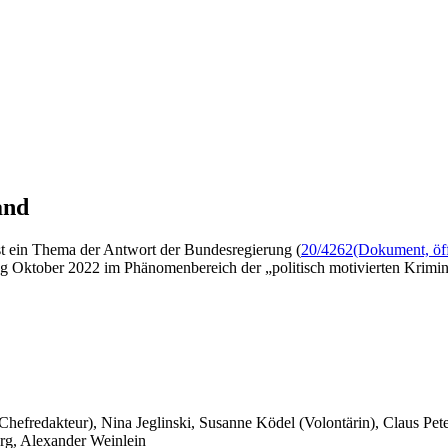
and
ist ein Thema der Antwort der Bundesregierung (
20/4262
(Dokument, öff
 Oktober 2022 im Phänomenbereich der „politisch motivierten Kriminali
 Chefredakteur), Nina Jeglinski,
Susanne Ködel (Volontärin),
Claus Pet
rg, Alexander Weinlein