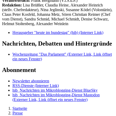
Verantwortlich:
Frank Bergmann (V.i.S.d.P.)
Redaktion:
Lisa Brüßler, Claudia Heine, Alexander Heinrich
(stellv. Chefredakteur), Nina Jeglinski,
Susanne Ködel (Volontärin),
Claus Peter Kosfeld, Johanna Metz, Sören Christian Reimer (Chef
vom Dienst), Sandra Schmid, Michael Schmidt, Denise Schwarz,
Helmut Stoltenberg, Alexander Weinlein
Herausgeber "heute im bundestag" (hib)
(Interner Link)
Nachrichten, Debatten und Hintergründe
Wochenzeitung "Das Parlament"
(Externer Link, Link öffnet
ein neues Fenster)
Abonnement
Newsletter abonnieren
RSS-Dienste
(Interner Link)
hib_Nachrichten im Mikroblogging-Dienst BlueSky
hib_Nachrichten im Mikroblogging-Dienst Mastodon
(Externer Link, Link öffnet ein neues Fenster)
Startseite
Presse