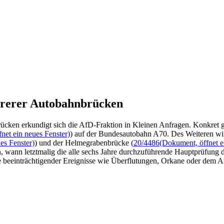
hrerer Autobahnbrücken
cken erkundigt sich die AfD-Fraktion in Kleinen Anfragen. Konkret 
net ein neues Fenster)
) auf der Bundesautobahn A70. Des Weiteren wir
es Fenster)
) und der Helmegrabenbrücke (
20/4486
(Dokument, öffnet e
wann letztmalig die alle sechs Jahre durchzuführende Hauptprüfung der
beeinträchtigender Ereignisse wie Überflutungen, Orkane oder dem Anpr