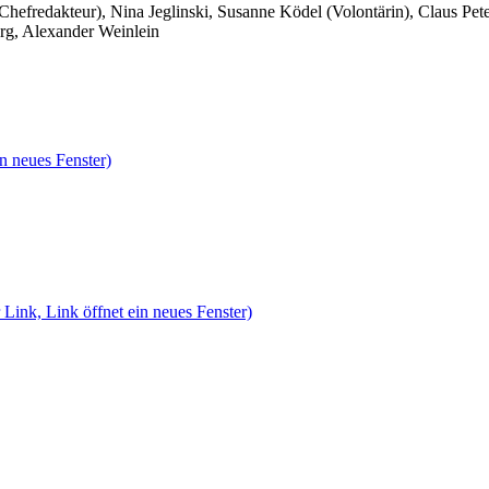
 Chefredakteur), Nina Jeglinski,
Susanne Ködel (Volontärin),
Claus Pet
rg, Alexander Weinlein
n neues Fenster)
 Link, Link öffnet ein neues Fenster)