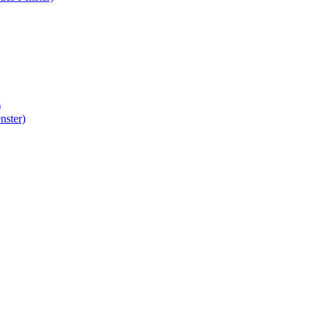
)
nster)