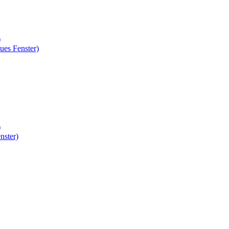
)
ues Fenster)
)
nster)