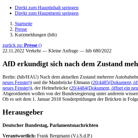
Direkt zum Hauptinhalt springen
Direkt zum Hauptmenü springen
Startseite
Presse
Kurzmeldungen (hib)
zurück zu:
Presse
()
22.11.2022
Verkehr — Kleine Anfrage — hib 680/2022
AfD erkundigt sich nach dem Zustand me
Berlin: (hib/HAU) Nach dem aktuellen Zustand mehrerer Autobahnbrü
neues Fenster)
) und die Mainbrücke Eltmann (
20/4485
(Dokument, öff
neues Fenster)
), der Helmebrücke (
20/4484
(Dokument, öffnet ein neu
Abgeordneten wollen von der Bundesregierung unter anderem wissen, 
Ob es seit dem 1. Januar 2018 Sonderprüfungen der Brücken in Folge 
Herausgeber
Deutscher Bundestag, Parlamentsnachrichten
Verantwortlich:
Frank Bergmann (V.i.S.d.P.)