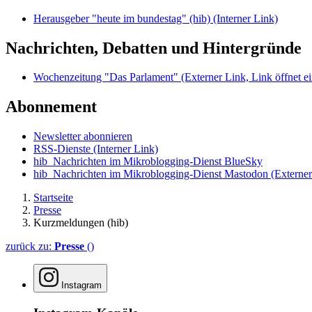
Herausgeber "heute im bundestag" (hib)
(Interner Link)
Nachrichten, Debatten und Hintergründe
Wochenzeitung "Das Parlament"
(Externer Link, Link öffnet ei
Abonnement
Newsletter abonnieren
RSS-Dienste
(Interner Link)
hib_Nachrichten im Mikroblogging-Dienst BlueSky
hib_Nachrichten im Mikroblogging-Dienst Mastodon
(Externer
Startseite
Presse
Kurzmeldungen (hib)
zurück zu:
Presse
()
Instagram