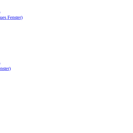
)
ues Fenster)
)
nster)