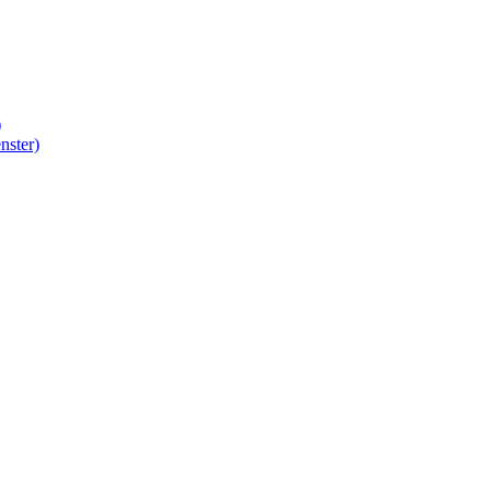
)
nster)