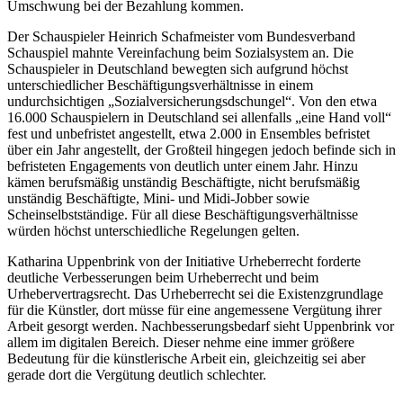
Umschwung bei der Bezahlung kommen.
Der Schauspieler Heinrich Schafmeister vom Bundesverband
Schauspiel mahnte Vereinfachung beim Sozialsystem an. Die
Schauspieler in Deutschland bewegten sich aufgrund höchst
unterschiedlicher Beschäftigungsverhältnisse in einem
undurchsichtigen „Sozialversicherungsdschungel“. Von den etwa
16.000 Schauspielern in Deutschland sei allenfalls „eine Hand voll“
fest und unbefristet angestellt, etwa 2.000 in Ensembles befristet
über ein Jahr angestellt, der Großteil hingegen jedoch befinde sich in
befristeten Engagements von deutlich unter einem Jahr. Hinzu
kämen berufsmäßig unständig Beschäftigte, nicht berufsmäßig
unständig Beschäftigte, Mini- und Midi-Jobber sowie
Scheinselbstständige. Für all diese Beschäftigungsverhältnisse
würden höchst unterschiedliche Regelungen gelten.
Katharina Uppenbrink von der Initiative Urheberrecht forderte
deutliche Verbesserungen beim Urheberrecht und beim
Urhebervertragsrecht. Das Urheberrecht sei die Existenzgrundlage
für die Künstler, dort müsse für eine angemessene Vergütung ihrer
Arbeit gesorgt werden. Nachbesserungsbedarf sieht Uppenbrink vor
allem im digitalen Bereich. Dieser nehme eine immer größere
Bedeutung für die künstlerische Arbeit ein, gleichzeitig sei aber
gerade dort die Vergütung deutlich schlechter.