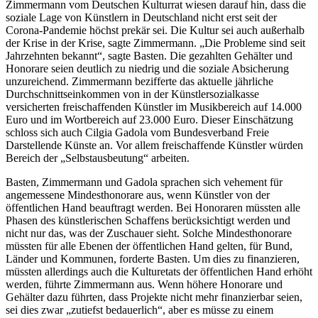
Zimmermann vom Deutschen Kulturrat wiesen darauf hin, dass die
soziale Lage von Künstlern in Deutschland nicht erst seit der
Corona-Pandemie höchst prekär sei. Die Kultur sei auch außerhalb
der Krise in der Krise, sagte Zimmermann. „Die Probleme sind seit
Jahrzehnten bekannt“, sagte Basten. Die gezahlten Gehälter und
Honorare seien deutlich zu niedrig und die soziale Absicherung
unzureichend. Zimmermann bezifferte das aktuelle jährliche
Durchschnittseinkommen von in der Künstlersozialkasse
versicherten freischaffenden Künstler im Musikbereich auf 14.000
Euro und im Wortbereich auf 23.000 Euro. Dieser Einschätzung
schloss sich auch Cilgia Gadola vom Bundesverband Freie
Darstellende Künste an. Vor allem freischaffende Künstler würden
Bereich der „Selbstausbeutung“ arbeiten.
Basten, Zimmermann und Gadola sprachen sich vehement für
angemessene Mindesthonorare aus, wenn Künstler von der
öffentlichen Hand beauftragt werden. Bei Honoraren müssten alle
Phasen des künstlerischen Schaffens berücksichtigt werden und
nicht nur das, was der Zuschauer sieht. Solche Mindesthonorare
müssten für alle Ebenen der öffentlichen Hand gelten, für Bund,
Länder und Kommunen, forderte Basten. Um dies zu finanzieren,
müssten allerdings auch die Kulturetats der öffentlichen Hand erhöht
werden, führte Zimmermann aus. Wenn höhere Honorare und
Gehälter dazu führten, dass Projekte nicht mehr finanzierbar seien,
sei dies zwar „zutiefst bedauerlich“, aber es müsse zu einem