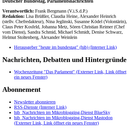
Deutscher Bundestag, Parlamentsnachrichten
Verantwortlich:
Frank Bergmann (V.i.S.d.P.)
Redaktion:
Lisa Brüßler, Claudia Heine, Alexander Heinrich
(stellv. Chefredakteur), Nina Jeglinski,
Susanne Ködel (Volontärin),
Claus Peter Kosfeld, Johanna Metz, Sören Christian Reimer (Chef
vom Dienst), Sandra Schmid, Michael Schmidt, Denise Schwarz,
Helmut Stoltenberg, Alexander Weinlein
Herausgeber "heute im bundestag" (hib)
(Interner Link)
Nachrichten, Debatten und Hintergründe
Wochenzeitung "Das Parlament"
(Externer Link, Link öffnet
ein neues Fenster)
Abonnement
Newsletter abonnieren
RSS-Dienste
(Interner Link)
hib_Nachrichten im Mikroblogging-Dienst BlueSky
hib_Nachrichten im Mikroblogging-Dienst Mastodon
(Externer Link, Link öffnet ein neues Fenster)