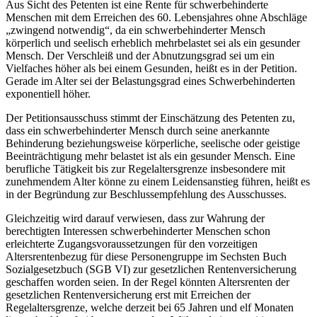
Aus Sicht des Petenten ist eine Rente für schwerbehinderte
Menschen mit dem Erreichen des 60. Lebensjahres ohne Abschläge
„zwingend notwendig“, da ein schwerbehinderter Mensch
körperlich und seelisch erheblich mehrbelastet sei als ein gesunder
Mensch. Der Verschleiß und der Abnutzungsgrad sei um ein
Vielfaches höher als bei einem Gesunden, heißt es in der Petition.
Gerade im Alter sei der Belastungsgrad eines Schwerbehinderten
exponentiell höher.
Der Petitionsausschuss stimmt der Einschätzung des Petenten zu,
dass ein schwerbehinderter Mensch durch seine anerkannte
Behinderung beziehungsweise körperliche, seelische oder geistige
Beeinträchtigung mehr belastet ist als ein gesunder Mensch. Eine
berufliche Tätigkeit bis zur Regelaltersgrenze insbesondere mit
zunehmendem Alter könne zu einem Leidensanstieg führen, heißt es
in der Begründung zur Beschlussempfehlung des Ausschusses.
Gleichzeitig wird darauf verwiesen, dass zur Wahrung der
berechtigten Interessen schwerbehinderter Menschen schon
erleichterte Zugangsvoraussetzungen für den vorzeitigen
Altersrentenbezug für diese Personengruppe im Sechsten Buch
Sozialgesetzbuch (SGB VI) zur gesetzlichen Rentenversicherung
geschaffen worden seien. In der Regel könnten Altersrenten der
gesetzlichen Rentenversicherung erst mit Erreichen der
Regelaltersgrenze, welche derzeit bei 65 Jahren und elf Monaten