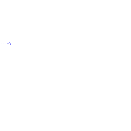
)
nster)