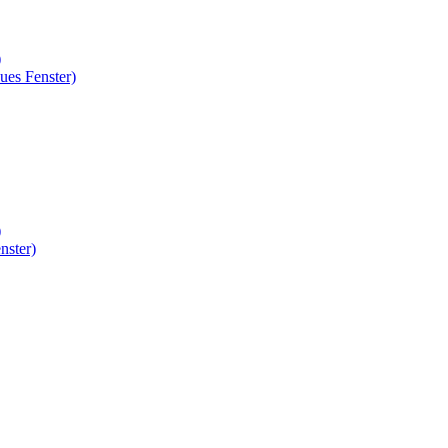
)
ues Fenster)
)
nster)