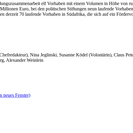
cklungszusammenarbeit elf Vorhaben mit einem Volumen in Höhe von rund
illionen Euro, bei den politischen Stiftungen neun laufende Vorhabe
ten derzeit 70 laufende Vorhaben in Südafrika, die sich auf ein Förde
 Chefredakteur), Nina Jeglinski,
Susanne Ködel (Volontärin),
Claus Pet
rg, Alexander Weinlein
n neues Fenster)