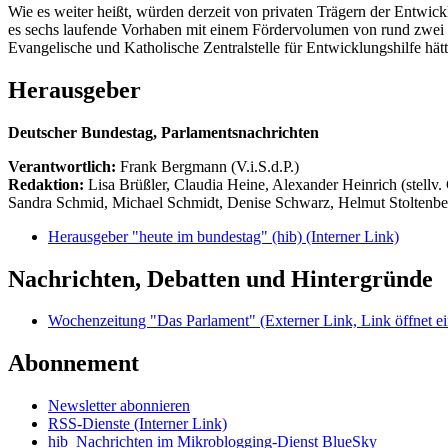
Wie es weiter heißt, würden derzeit von privaten Trägern der Entwi
es sechs laufende Vorhaben mit einem Fördervolumen von rund zwei M
Evangelische und Katholische Zentralstelle für Entwicklungshilfe hät
Herausgeber
Deutscher Bundestag, Parlamentsnachrichten
Verantwortlich:
Frank Bergmann (V.i.S.d.P.)
Redaktion:
Lisa Brüßler, Claudia Heine, Alexander Heinrich (stellv.
Sandra Schmid, Michael Schmidt, Denise Schwarz, Helmut Stoltenbe
Herausgeber "heute im bundestag" (hib)
(Interner Link)
Nachrichten, Debatten und Hintergründe
Wochenzeitung "Das Parlament"
(Externer Link, Link öffnet ei
Abonnement
Newsletter abonnieren
RSS-Dienste
(Interner Link)
hib_Nachrichten im Mikroblogging-Dienst BlueSky