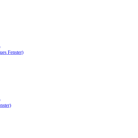
)
ues Fenster)
)
nster)