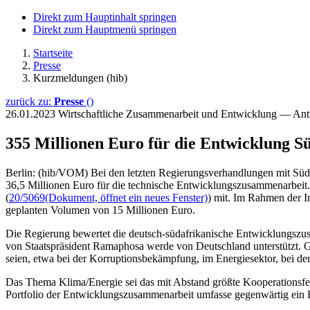
Direkt zum Hauptinhalt springen
Direkt zum Hauptmenü springen
Startseite
Presse
Kurzmeldungen (hib)
zurück zu:
Presse
()
26.01.2023
Wirtschaftliche Zusammenarbeit und Entwicklung — An
355 Millionen Euro für die Entwicklung S
Berlin: (hib/VOM) Bei den letzten Regierungsverhandlungen mit Süda
36,5 Millionen Euro für die technische Entwicklungszusammenarbeit. 
(
20/5069
(Dokument, öffnet ein neues Fenster)
) mit. Im Rahmen der In
geplanten Volumen von 15 Millionen Euro.
Die Regierung bewertet die deutsch-südafrikanische Entwicklungszusa
von Staatspräsident Ramaphosa werde von Deutschland unterstützt. G
seien, etwa bei der Korruptionsbekämpfung, im Energiesektor, bei d
Das Thema Klima/Energie sei das mit Abstand größte Kooperationsf
Portfolio der Entwicklungszusammenarbeit umfasse gegenwärtig ein 