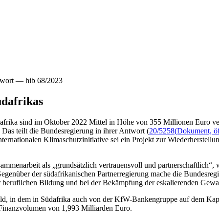
twort — hib 68/2023
üdafrikas
frika sind im Oktober 2022 Mittel in Höhe von 355 Millionen Euro ver
Das teilt die Bundesregierung in ihrer Antwort (
20/5258
(Dokument, öf
ternationalen Klimaschutzinitiative sei ein Projekt zur Wiederherstel
mmenarbeit als „grundsätzlich vertrauensvoll und partnerschaftlich“, 
egenüber der südafrikanischen Partnerregierung mache die Bundesregie
er beruflichen Bildung und bei der Bekämpfung der eskalierenden Gewal
eld, in dem in Südafrika auch von der KfW-Bankengruppe auf dem Kap
Finanzvolumen von 1,993 Milliarden Euro.