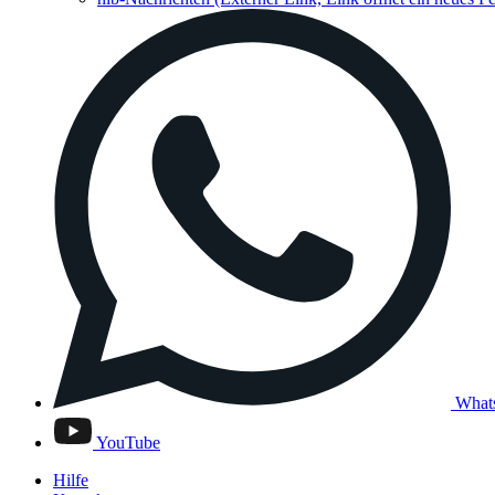
What
YouTube
Hilfe