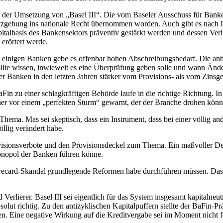
n der Umsetzung von „Basel III“. Die vom Baseler Ausschuss für Banke
tzgebung ins nationale Recht übernommen worden. Auch gibt es nach D
pitalbasis des Bankensektors präventiv gestärkt werden und dessen Ver
erörtert werde.
einigen Banken gebe es offenbar hohen Abschreibungsbedarf. Die antiz
ollte wissen, inwieweit es eine Überprüfung geben solle und wann Änd
er Banken in den letzten Jahren stärker vom Provisions- als vom Zinsg
Fin zu einer schlagkräftigen Behörde laufe in die richtige Richtung. 
er vor einem „perfekten Sturm“ gewarnt, der der Branche drohen könn
hema. Mas sei skeptisch, dass ein Instrument, dass bei einer völlig 
öllig verändert habe.
sionsverbote und den Provisionsdeckel zum Thema. Ein maßvoller Deck
onopol der Banken führen könne.
recard-Skandal grundlegende Reformen habe durchführen müssen. Das se
rlierer. Basel III sei eigentlich für das System insgesamt kapitalneutral
lut richtig. Zu den antizyklischen Kapitalpuffern stellte der BaFin-Pr
en. Eine negative Wirkung auf die Kreditvergabe sei im Moment nicht fe