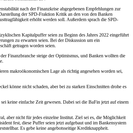
nstabilität nach der Finanzkrise abgegebenen Empfehlungen zur
arstellung der SPD-Fraktion Kritik an den von den Banken
lusttragfähigkeit erhöht werden soll. Außerdem sprach die SPD-
yklischen Kapitalpuffer seien zu Beginn des Jahres 2022 eingeführt
erungen zu erwarten seien. Bei der Diskussion um ein
eschäft getragen worden seien.
In der Finanzbranche steige der Optimismus, und Banken wollten die
e.
anderen makroökonomischen Lage als richtig angesehen worden sei,
el könne nicht schaden, aber bei zu starken Einschnitten drohe es
i keine einfache Zeit gewesen. Dabei sei die BaFin jetzt auf einem
, aber nicht für jedes einzelne Institut. Ziel sei es, die Möglichkeit
äsident fest, diese Puffer seien jetzt aufgebaut und im Bankensystem
ststellbar. Es gebe keine angebotsseitige Kreditknappheit.