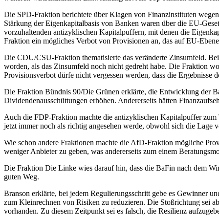
Die SPD-Fraktion berichtete über Klagen von Finanzinstituten wege
Stärkung der Eigenkapitalbasis von Banken waren über die EU-Gese
vorzuhaltenden antizyklischen Kapitalpuffern, mit denen die Eigenka
Fraktion ein mögliches Verbot von Provisionen an, das auf EU-Ebene 
Die CDU/CSU-Fraktion thematisierte das veränderte Zinsumfeld. Bei 
worden, als das Zinsumfeld noch nicht gedreht habe. Die Fraktion w
Provisionsverbot dürfe nicht vergessen werden, dass die Ergebnisse d
Die Fraktion Bündnis 90/Die Grünen erklärte, die Entwicklung der Ba
Dividendenausschüttungen erhöhen. Andererseits hätten Finanzaufseh
Auch die FDP-Fraktion machte die antizyklischen Kapitalpuffer zum T
jetzt immer noch als richtig angesehen werde, obwohl sich die Lage v
Wie schon andere Fraktionen machte die AfD-Fraktion mögliche Provi
weniger Anbieter zu geben, was andererseits zum einem Beratungsm
Die Fraktion Die Linke wies darauf hin, dass die BaFin nach dem Wi
guten Weg.
Branson erklärte, bei jedem Regulierungsschritt gebe es Gewinner und Ve
zum Kleinrechnen von Risiken zu reduzieren. Die Stoßrichtung sei abso
vorhanden. Zu diesem Zeitpunkt sei es falsch, die Resilienz aufzugeb