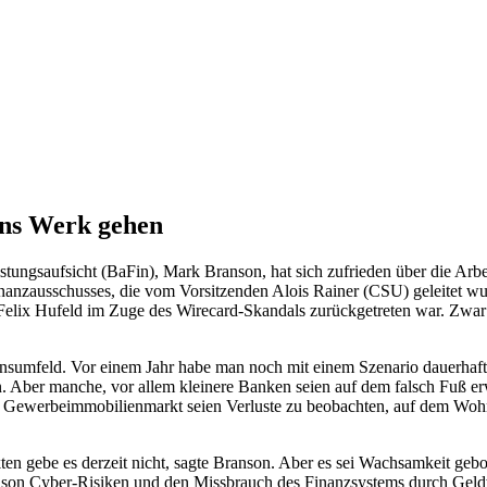
ans Werk gehen
stungsaufsicht (BaFin), Mark Branson, hat sich zufrieden über die Arbe
inanzausschusses, die vom Vorsitzenden Alois Rainer (CSU) geleitet wu
elix Hufeld im Zuge des Wirecard-Skandals zurückgetreten war. Zwar sei
nsumfeld. Vor einem Jahr habe man noch mit einem Szenario dauerhaft 
n. Aber manche, vor allem kleinere Banken seien auf dem falsch Fuß 
 Gewerbeimmobilienmarkt seien Verluste zu beobachten, auf dem Wohn
n gebe es derzeit nicht, sagte Branson. Aber es sei Wachsamkeit gebot
anson Cyber-Risiken und den Missbrauch des Finanzsystems durch Geld