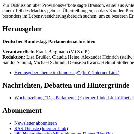
Zur Diskussion über Provisionsverbote sagte Branson, es sei aus Anle
einem Teil des Marktes gebe es Übertreibungen, so dass Kunden Prod
besonders im Lebensversicherungsbereich suchen, um zu besseren E
Herausgeber
Deutscher Bundestag, Parlamentsnachrichten
Verantwortlich:
Frank Bergmann (V.i.S.d.P.)
Redaktion:
Lisa Brüßler, Claudia Heine, Alexander Heinrich (stellv.
Sandra Schmid, Michael Schmidt, Denise Schwarz, Helmut Stoltenbe
Herausgeber "heute im bundestag" (hib)
(Interner Link)
Nachrichten, Debatten und Hintergründe
Wochenzeitung "Das Parlament"
(Externer Link, Link öffnet ei
Abonnement
Newsletter abonnieren
RSS-Dienste
(Interner Link)
hib_Nachrichten im Mikroblogging-Dienst BlueSky