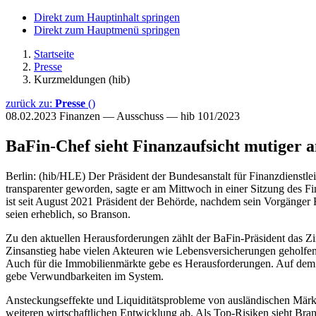
Direkt zum Hauptinhalt springen
Direkt zum Hauptmenü springen
Startseite
Presse
Kurzmeldungen (hib)
zurück zu:
Presse
()
08.02.2023
Finanzen — Ausschuss — hib 101/2023
BaFin-Chef sieht Finanzaufsicht mutiger 
Berlin: (hib/HLE) Der Präsident der Bundesanstalt für Finanzdienstlei
transparenter geworden, sagte er am Mittwoch in einer Sitzung des F
ist seit August 2021 Präsident der Behörde, nachdem sein Vorgänger F
seien erheblich, so Branson.
Zu den aktuellen Herausforderungen zählt der BaFin-Präsident das Zi
Zinsanstieg habe vielen Akteuren wie Lebensversicherungen geholfe
Auch für die Immobilienmärkte gebe es Herausforderungen. Auf dem
gebe Verwundbarkeiten im System.
Ansteckungseffekte und Liquiditätsprobleme von ausländischen Märkte
weiteren wirtschaftlichen Entwicklung ab. Als Top-Risiken sieht Br