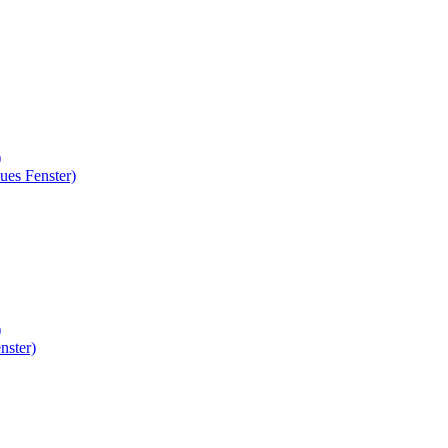
)
ues Fenster)
)
nster)