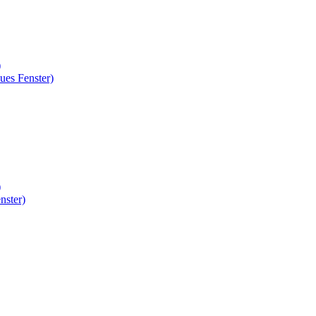
)
ues Fenster)
)
nster)