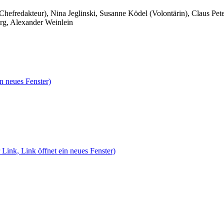
 Chefredakteur), Nina Jeglinski,
Susanne Ködel (Volontärin),
Claus Pet
rg, Alexander Weinlein
n neues Fenster)
 Link, Link öffnet ein neues Fenster)