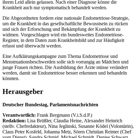
ihrem Leid allein gelassen. Nach einer Diagnose könne die
Krankheit auch nur symptomatisch behandelt werden.
Die Abgeordneten fordern eine nationale Endometriose-Strategie,
um die Krankheit in das gesellschaftliche Bewusstsein zu rücken
und sich der Erforschung und Bekämpfung der Krankheit zu
widmen. Vorgeschlagen wird ein bundesweites Endometriose-
Register, in dem Daten zum Krankheitsbild und zur Häufigkeit
erfasst und überwacht werden.
Eine Aufklärungskampagne zum Thema Endometriose und
Menstruationsbeschwerden solle sich vorrangig an Mädchen und
junge Frauen richten. Die Ausbildung der Ärzte müsse verändert
werden, damit sie Endometriose besser erkennen und behandeln
könnten.
Herausgeber
Deutscher Bundestag, Parlamentsnachrichten
Verantwortlich:
Frank Bergmann (V.i.S.d.P.)
Redaktion:
Lisa Brüßler, Claudia Heine, Alexander Heinrich
(stellv. Chefredakteur), Nina Jeglinski,
Susanne Ködel (Volontärin),
Claus Peter Kosfeld, Johanna Metz, Sören Christian Reimer (Chef
vom Dienst), Sandra Schmid, Michael Schmidt, Denise Schwarz,