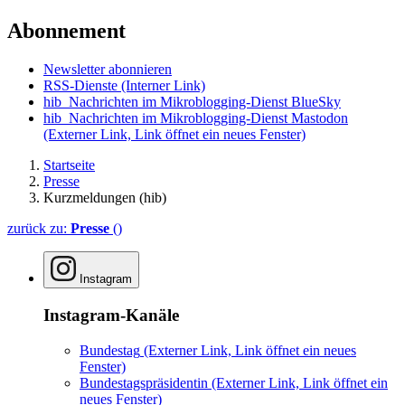
Abonnement
Newsletter abonnieren
RSS-Dienste
(Interner Link)
hib_Nachrichten im Mikroblogging-Dienst BlueSky
hib_Nachrichten im Mikroblogging-Dienst Mastodon
(Externer Link, Link öffnet ein neues Fenster)
Startseite
Presse
Kurzmeldungen (hib)
zurück zu:
Presse
()
Instagram
Instagram-Kanäle
Bundestag
(Externer Link, Link öffnet ein neues
Fenster)
Bundestagspräsidentin
(Externer Link, Link öffnet ein
neues Fenster)