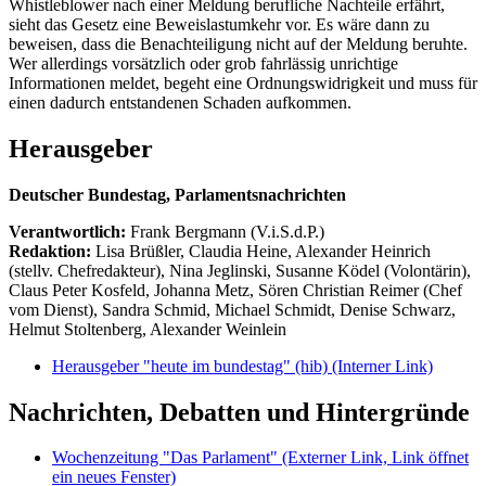
Whistleblower nach einer Meldung berufliche Nachteile erfährt,
sieht das Gesetz eine Beweislastumkehr vor. Es wäre dann zu
beweisen, dass die Benachteiligung nicht auf der Meldung beruhte.
Wer allerdings vorsätzlich oder grob fahrlässig unrichtige
Informationen meldet, begeht eine Ordnungswidrigkeit und muss für
einen dadurch entstandenen Schaden aufkommen.
Herausgeber
Deutscher Bundestag, Parlamentsnachrichten
Verantwortlich:
Frank Bergmann (V.i.S.d.P.)
Redaktion:
Lisa Brüßler, Claudia Heine, Alexander Heinrich
(stellv. Chefredakteur), Nina Jeglinski,
Susanne Ködel (Volontärin),
Claus Peter Kosfeld, Johanna Metz, Sören Christian Reimer (Chef
vom Dienst), Sandra Schmid, Michael Schmidt, Denise Schwarz,
Helmut Stoltenberg, Alexander Weinlein
Herausgeber "heute im bundestag" (hib)
(Interner Link)
Nachrichten, Debatten und Hintergründe
Wochenzeitung "Das Parlament"
(Externer Link, Link öffnet
ein neues Fenster)