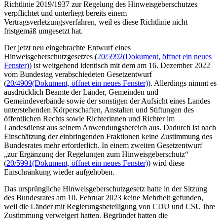
Richtlinie 2019/1937 zur Regelung des Hinweisgeberschutzes
verpflichtet und unterliegt bereits einem
Vertragsverletzungsverfahren, weil es diese Richtlinie nicht
fristgemäß umgesetzt hat.
Der jetzt neu eingebrachte Entwurf eines
Hinweisgeberschutzgesetzes (
20/5992
(Dokument, öffnet ein neues
Fenster)
) ist weitgehend identisch mit dem am 16. Dezember 2022
vom Bundestag verabschiedeten Gesetzentwurf
(
20/4909
(Dokument, öffnet ein neues Fenster)
). Allerdings nimmt es
ausdrücklich Beamte der Länder, Gemeinden und
Gemeindeverbände sowie der sonstigen der Aufsicht eines Landes
unterstehenden Körperschaften, Anstalten und Stiftungen des
öffentlichen Rechts sowie Richterinnen und Richter im
Landesdienst aus seinem Anwendungsbereich aus. Dadurch ist nach
Einschätzung der einbringenden Fraktionen keine Zustimmung des
Bundesrates mehr erforderlich. In einem zweiten Gesetzentwurf
„zur Ergänzung der Regelungen zum Hinweisgeberschutz“
(
20/5991
(Dokument, öffnet ein neues Fenster)
) wird diese
Einschränkung wieder aufgehoben.
Das ursprüngliche Hinweisgeberschutzgesetz hatte in der Sitzung
des Bundesrates am 10. Februar 2023 keine Mehrheit gefunden,
weil die Länder mit Regierungsbeteiligung von CDU und CSU ihre
Zustimmung verweigert hatten. Begründet hatten die