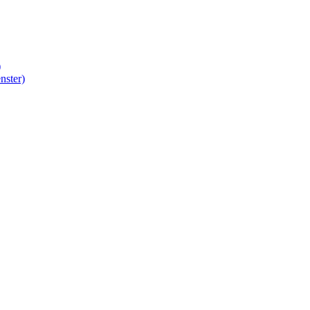
)
nster)