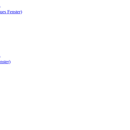
)
ues Fenster)
)
nster)