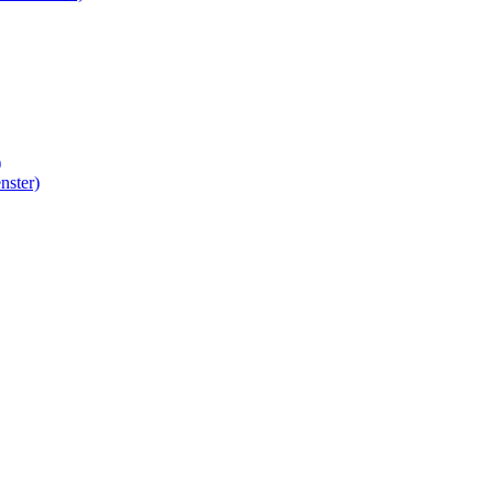
)
nster)