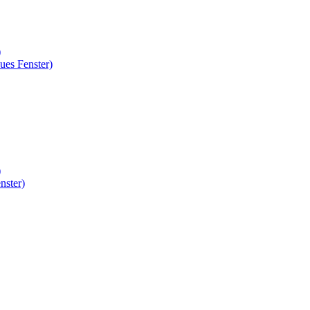
)
ues Fenster)
)
nster)