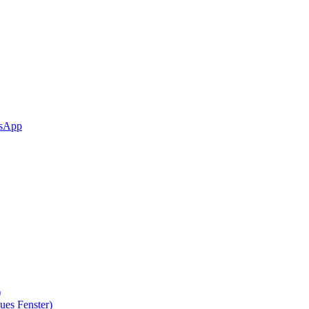
sApp
)
ues Fenster)