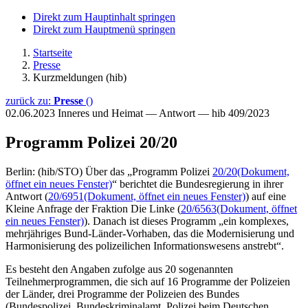
Direkt zum Hauptinhalt springen
Direkt zum Hauptmenü springen
Startseite
Presse
Kurzmeldungen (hib)
zurück zu:
Presse
()
02.06.2023
Inneres und Heimat — Antwort — hib 409/2023
Programm Polizei 20/20
Berlin: (hib/STO) Über das „Programm Polizei
20/20
(Dokument,
öffnet ein neues Fenster)
“ berichtet die Bundesregierung in ihrer
Antwort (
20/6951
(Dokument, öffnet ein neues Fenster)
) auf eine
Kleine Anfrage der Fraktion Die Linke (
20/6563
(Dokument, öffnet
ein neues Fenster)
). Danach ist dieses Programm „ein komplexes,
mehrjähriges Bund-Länder-Vorhaben, das die Modernisierung und
Harmonisierung des polizeilichen Informationswesens anstrebt“.
Es besteht den Angaben zufolge aus 20 sogenannten
Teilnehmerprogrammen, die sich auf 16 Programme der Polizeien
der Länder, drei Programme der Polizeien des Bundes
(Bundespolizei, Bundeskriminalamt, Polizei beim Deutschen