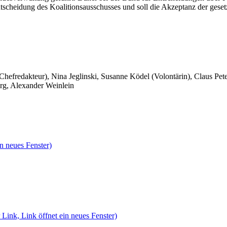
ntscheidung des Koalitionsausschusses und soll die Akzeptanz der geset
 Chefredakteur), Nina Jeglinski,
Susanne Ködel (Volontärin),
Claus Pet
rg, Alexander Weinlein
n neues Fenster)
 Link, Link öffnet ein neues Fenster)