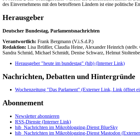
des Einvernehmens mit den betroffenen Ländern ist eine politische E
Herausgeber
Deutscher Bundestag, Parlamentsnachrichten
Verantwortlich:
Frank Bergmann (V.i.S.d.P.)
Redaktion:
Lisa Brüßler, Claudia Heine, Alexander Heinrich (stellv.
Sandra Schmid, Michael Schmidt, Denise Schwarz, Helmut Stoltenbe
Herausgeber "heute im bundestag" (hib)
(Interner Link)
Nachrichten, Debatten und Hintergründe
Wochenzeitung "Das Parlament"
(Externer Link, Link öffnet ei
Abonnement
Newsletter abonnieren
RSS-Dienste
(Interner Link)
hib_Nachrichten im Mikroblogging-Dienst BlueSky
hib_Nachrichten im Mikroblogging-Dienst Mastodon
(Externer