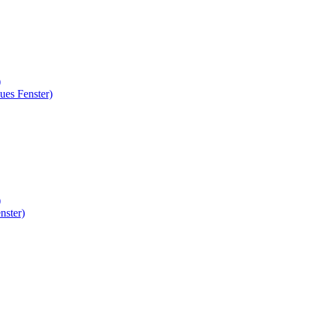
)
ues Fenster)
)
nster)