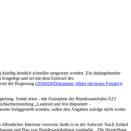
ng künftig deutlich schneller umgesetzt werden. Ein dahingehender
n festgelegt und sei mit dem Entwurf des
ort der Regierung (
20/6920
(Dokument, öffnet ein neues Fenster)
)
regierung. Somit seien - mit Ausnahme der Bundesautobahn A23
ichkeitseinstufung „Laufend und fest disponiert -
reits fertiggestellt wurden, sollen den Angaben zufolge nicht weiter
ffentliches Interesse vorweist, heißt es in der Antwort: Nach Artikel
Planung und Bau von Bundesautobahnen zuständig. „Die Herstellung