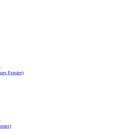
)
ues Fenster)
)
nster)