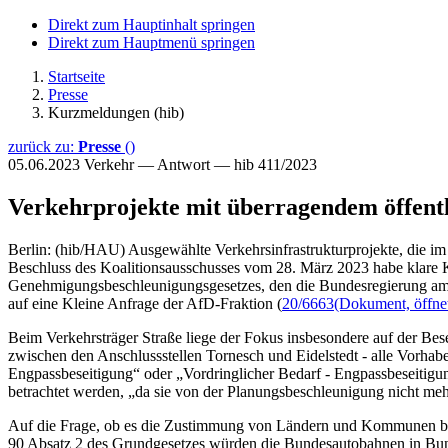
Direkt zum Hauptinhalt springen
Direkt zum Hauptmenü springen
Startseite
Presse
Kurzmeldungen (hib)
zurück zu:
Presse
()
05.06.2023
Verkehr — Antwort — hib 411/2023
Verkehrprojekte mit überragendem öffentl
Berlin: (hib/HAU) Ausgewählte Verkehrsinfrastrukturprojekte, die im 
Beschluss des Koalitionsausschusses vom 28. März 2023 habe klare Kri
Genehmigungsbeschleunigungsgesetzes, den die Bundesregierung am 3
auf eine Kleine Anfrage der AfD-Fraktion (
20/6663
(Dokument, öffnet
Beim Verkehrsträger Straße liege der Fokus insbesondere auf der Be
zwischen den Anschlussstellen Tornesch und Eidelstedt - alle Vorhabe
Engpassbeseitigung“ oder „Vordringlicher Bedarf - Engpassbeseitigung“
betrachtet werden, „da sie von der Planungsbeschleunigung nicht meh
Auf die Frage, ob es die Zustimmung von Ländern und Kommunen braucht
90 Absatz 2 des Grundgesetzes würden die Bundesautobahnen in Bun