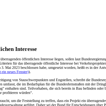
ichen Interesse
überragenden öffentlichen Interesse liegen, sollen laut Bundesregieru
terien für das überragende öffentliche Interesse bei Verkehrsprojekte
. Mai 2023 beschlossen habe, umgesetzt worden, heißt es in der Antw
 ein neues Fenster)
).
seitigung von Stauschwerpunkten und Engstellen, schreibt die Bundes
n umfasst, die im Bedarfsplan für die Bundesfernstraßen mit der Dringl
 enthalten sind. Teilvorhaben, die sich bereits in Bau befinden oder be
r profitieren würden“.
, um die Feststellung zu treffen, dass ein Projekt ein überragendes ö
desverwaltung geführt. Daher sei der Bund für Entscheidungen über 