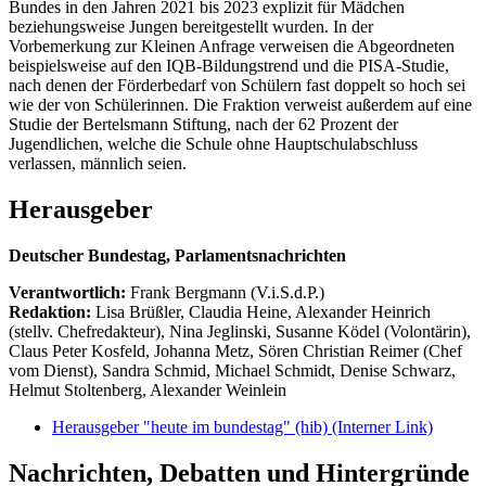
Bundes in den Jahren 2021 bis 2023 explizit für Mädchen
beziehungsweise Jungen bereitgestellt wurden. In der
Vorbemerkung zur Kleinen Anfrage verweisen die Abgeordneten
beispielsweise auf den IQB-Bildungstrend und die PISA-Studie,
nach denen der Förderbedarf von Schülern fast doppelt so hoch sei
wie der von Schülerinnen. Die Fraktion verweist außerdem auf eine
Studie der Bertelsmann Stiftung, nach der 62 Prozent der
Jugendlichen, welche die Schule ohne Hauptschulabschluss
verlassen, männlich seien.
Herausgeber
Deutscher Bundestag, Parlamentsnachrichten
Verantwortlich:
Frank Bergmann (V.i.S.d.P.)
Redaktion:
Lisa Brüßler, Claudia Heine, Alexander Heinrich
(stellv. Chefredakteur), Nina Jeglinski,
Susanne Ködel (Volontärin),
Claus Peter Kosfeld, Johanna Metz, Sören Christian Reimer (Chef
vom Dienst), Sandra Schmid, Michael Schmidt, Denise Schwarz,
Helmut Stoltenberg, Alexander Weinlein
Herausgeber "heute im bundestag" (hib)
(Interner Link)
Nachrichten, Debatten und Hintergründe