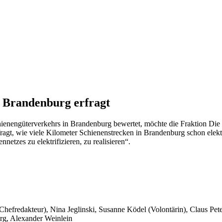
n Brandenburg erfragt
enengüterverkehrs in Brandenburg bewertet, möchte die Fraktion Die 
agt, wie viele Kilometer Schienenstrecken in Brandenburg schon elektri
netzes zu elektrifizieren, zu realisieren“.
 Chefredakteur), Nina Jeglinski,
Susanne Ködel (Volontärin),
Claus Pet
rg, Alexander Weinlein