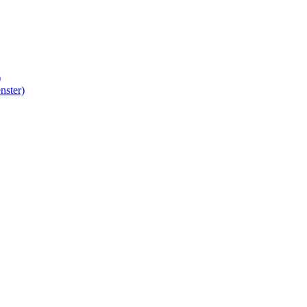
)
nster)