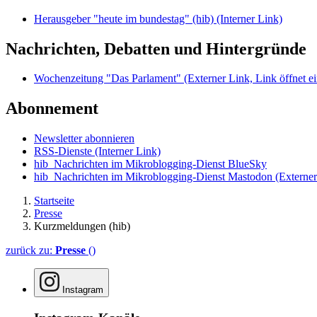
Herausgeber "heute im bundestag" (hib)
(Interner Link)
Nachrichten, Debatten und Hintergründe
Wochenzeitung "Das Parlament"
(Externer Link, Link öffnet ei
Abonnement
Newsletter abonnieren
RSS-Dienste
(Interner Link)
hib_Nachrichten im Mikroblogging-Dienst BlueSky
hib_Nachrichten im Mikroblogging-Dienst Mastodon
(Externer
Startseite
Presse
Kurzmeldungen (hib)
zurück zu:
Presse
()
Instagram