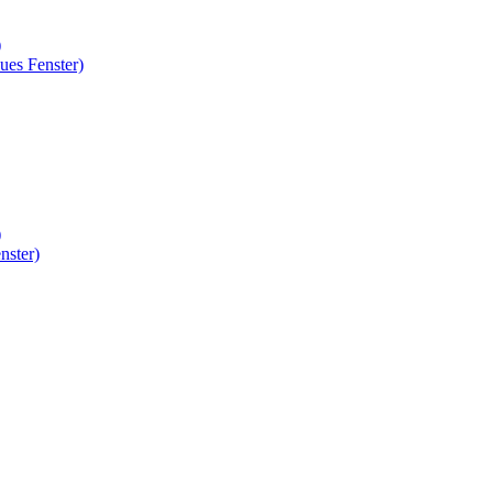
)
ues Fenster)
)
nster)