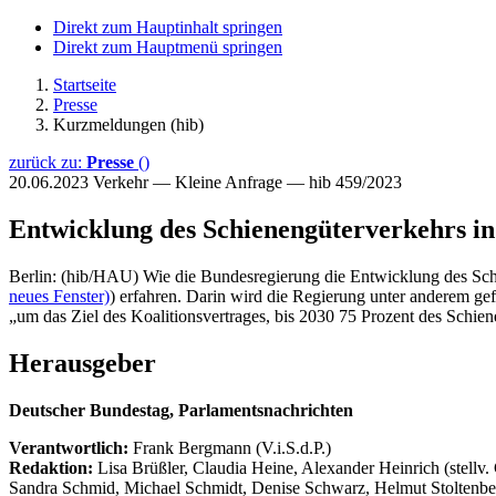
Direkt zum Hauptinhalt springen
Direkt zum Hauptmenü springen
Startseite
Presse
Kurzmeldungen (hib)
zurück zu:
Presse
()
20.06.2023
Verkehr — Kleine Anfrage — hib 459/2023
Entwicklung des Schienengüterverkehrs i
Berlin: (hib/HAU) Wie die Bundesregierung die Entwicklung des Schi
neues Fenster)
) erfahren. Darin wird die Regierung unter anderem gefr
„um das Ziel des Koalitionsvertrages, bis 2030 75 Prozent des Schienen
Herausgeber
Deutscher Bundestag, Parlamentsnachrichten
Verantwortlich:
Frank Bergmann (V.i.S.d.P.)
Redaktion:
Lisa Brüßler, Claudia Heine, Alexander Heinrich (stellv.
Sandra Schmid, Michael Schmidt, Denise Schwarz, Helmut Stoltenbe