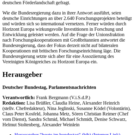
deutschen Förderlandschaft gefragt.
Wie die Bundesregierung dazu in ihrer Antwort ausführt, seien
deutsche Einrichtungen an über 2.640 Forschungsprojekten beteiligt
und würden sich so international vernetzen. Ferner würden durch
Horizont Europa wirkungsvolle Investitionen in Forschung und
Entwicklung geleistet werden. Auf die Frage der Unionsfraktion
nach Forschungskooperationen mit Großbritannien antwortet die
Bundesregierung, dass der Fokus derzeit nicht auf bilateralen
Kooperationen mit britischen Forschungseinrichtung läge. Die
Bundesregierung setzte sich aber für eine Assoziierung des
Vereinigten Königreiches zu Horizont Europa ein.
Herausgeber
Deutscher Bundestag, Parlamentsnachrichten
Verantwortlich:
Frank Bergmann (V.i.S.d.P.)
Redaktion:
Lisa Brüßler, Claudia Heine, Alexander Heinrich
(stellv. Chefredakteur), Nina Jeglinski,
Susanne Ködel (Volontärin),
Claus Peter Kosfeld, Johanna Metz, Sören Christian Reimer (Chef
vom Dienst), Sandra Schmid, Michael Schmidt, Denise Schwarz,
Helmut Stoltenberg, Alexander Weinlein
Herausgeber "heute im bundestag" (hib)
(Interner Link)