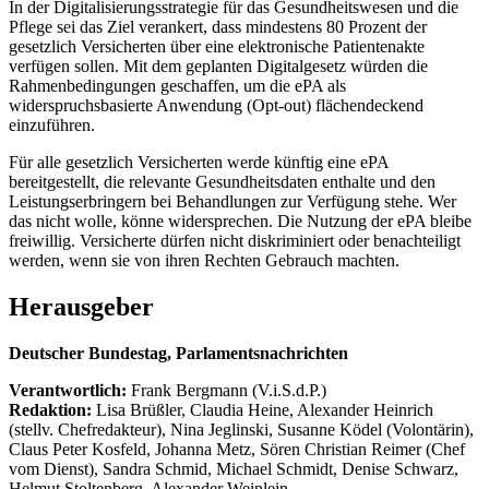
In der Digitalisierungsstrategie für das Gesundheitswesen und die
Pflege sei das Ziel verankert, dass mindestens 80 Prozent der
gesetzlich Versicherten über eine elektronische Patientenakte
verfügen sollen. Mit dem geplanten Digitalgesetz würden die
Rahmenbedingungen geschaffen, um die ePA als
widerspruchsbasierte Anwendung (Opt-out) flächendeckend
einzuführen.
Für alle gesetzlich Versicherten werde künftig eine ePA
bereitgestellt, die relevante Gesundheitsdaten enthalte und den
Leistungserbringern bei Behandlungen zur Verfügung stehe. Wer
das nicht wolle, könne widersprechen. Die Nutzung der ePA bleibe
freiwillig. Versicherte dürfen nicht diskriminiert oder benachteiligt
werden, wenn sie von ihren Rechten Gebrauch machten.
Herausgeber
Deutscher Bundestag, Parlamentsnachrichten
Verantwortlich:
Frank Bergmann (V.i.S.d.P.)
Redaktion:
Lisa Brüßler, Claudia Heine, Alexander Heinrich
(stellv. Chefredakteur), Nina Jeglinski,
Susanne Ködel (Volontärin),
Claus Peter Kosfeld, Johanna Metz, Sören Christian Reimer (Chef
vom Dienst), Sandra Schmid, Michael Schmidt, Denise Schwarz,
Helmut Stoltenberg, Alexander Weinlein