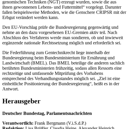
genomischen Techniken (NGT) erzeugt wurden, sowie die aus
ihnen gewonnenen Lebens- und Futtermittel“ vorgelegt. Darunter
fallen beispielsweise Methoden, wie die Genschere CRIPSR mit der
Erbgut verändert werden kann.
Den EU-Vorschlag prüfe die Bundesregierung gegenwärtig und
nehme an den dazu vorgesehenen EU-Gremien aktiv teil. Nach
Abschluss des Verfahrens werde man sondieren, ob und inwieweit
ergänzende nationale Rechtssetzung möglich und erforderlich sei.
Die Federführung zum Gentechnikrecht liege innerhalb der
Bundesregierung beim Bundesministerium für Ernährung und
Landwirtschaft (BMEL). Das BMEL beteilige die anderen sachlich
berührten Bundesministerien frühzeitig, sodass allen Ressorts eine
rechtzeitige und umfassende Mitprüfung des Vorhabens
entsprechend des Verhandlungsstandes möglich sei. „Ziel ist eine
einheitliche Positionierung der Bundesregierung“, heißt es in der
Antwort.
Herausgeber
Deutscher Bundestag, Parlamentsnachrichten
Verantwortlich:
Frank Bergmann (V.i.S.d.P.)
Redaktion:
Lisa Brüßler, Claudia Heine, Alexander Heinrich