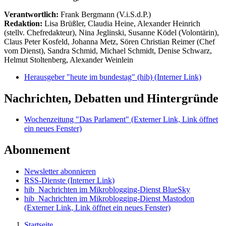
Verantwortlich:
Frank Bergmann (V.i.S.d.P.)
Redaktion:
Lisa Brüßler, Claudia Heine, Alexander Heinrich
(stellv. Chefredakteur), Nina Jeglinski,
Susanne Ködel (Volontärin),
Claus Peter Kosfeld, Johanna Metz, Sören Christian Reimer (Chef
vom Dienst), Sandra Schmid, Michael Schmidt, Denise Schwarz,
Helmut Stoltenberg, Alexander Weinlein
Herausgeber "heute im bundestag" (hib)
(Interner Link)
Nachrichten, Debatten und Hintergründe
Wochenzeitung "Das Parlament"
(Externer Link, Link öffnet
ein neues Fenster)
Abonnement
Newsletter abonnieren
RSS-Dienste
(Interner Link)
hib_Nachrichten im Mikroblogging-Dienst BlueSky
hib_Nachrichten im Mikroblogging-Dienst Mastodon
(Externer Link, Link öffnet ein neues Fenster)
Startseite