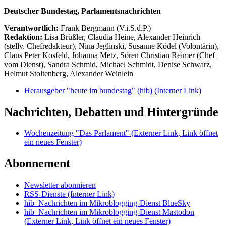
Deutscher Bundestag, Parlamentsnachrichten
Verantwortlich:
Frank Bergmann (V.i.S.d.P.)
Redaktion:
Lisa Brüßler, Claudia Heine, Alexander Heinrich
(stellv. Chefredakteur), Nina Jeglinski,
Susanne Ködel (Volontärin),
Claus Peter Kosfeld, Johanna Metz, Sören Christian Reimer (Chef
vom Dienst), Sandra Schmid, Michael Schmidt, Denise Schwarz,
Helmut Stoltenberg, Alexander Weinlein
Herausgeber "heute im bundestag" (hib)
(Interner Link)
Nachrichten, Debatten und Hintergründe
Wochenzeitung "Das Parlament"
(Externer Link, Link öffnet
ein neues Fenster)
Abonnement
Newsletter abonnieren
RSS-Dienste
(Interner Link)
hib_Nachrichten im Mikroblogging-Dienst BlueSky
hib_Nachrichten im Mikroblogging-Dienst Mastodon
(Externer Link, Link öffnet ein neues Fenster)