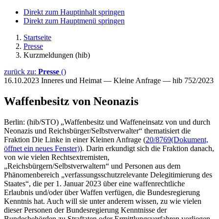
Direkt zum Hauptinhalt springen
Direkt zum Hauptmenü springen
Startseite
Presse
Kurzmeldungen (hib)
zurück zu:
Presse
()
16.10.2023
Inneres und Heimat — Kleine Anfrage — hib 752/2023
Waffenbesitz von Neonazis
Berlin: (hib/STO) „Waffenbesitz und Waffeneinsatz von und durch
Neonazis und Reichsbürger/Selbstverwalter“ thematisiert die
Fraktion Die Linke in einer Kleinen Anfrage (
20/8769
(Dokument,
öffnet ein neues Fenster)
). Darin erkundigt sich die Fraktion danach,
von wie vielen Rechtsextremisten,
„Reichsbürgern/Selbstverwaltern“ und Personen aus dem
Phänomenbereich „verfassungsschutzrelevante Delegitimierung des
Staates“, die per 1. Januar 2023 über eine waffenrechtliche
Erlaubnis und/oder über Waffen verfügen, die Bundesregierung
Kenntnis hat. Auch will sie unter anderem wissen, zu wie vielen
dieser Personen der Bundesregierung Kenntnisse der
Bundesbehörden zu Straftaten oder Ermittlungsverfahren vorliegen,