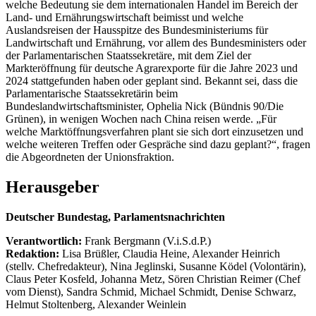
welche Bedeutung sie dem internationalen Handel im Bereich der
Land- und Ernährungswirtschaft beimisst und welche
Auslandsreisen der Hausspitze des Bundesministeriums für
Landwirtschaft und Ernährung, vor allem des Bundesministers oder
der Parlamentarischen Staatssekretäre, mit dem Ziel der
Markteröffnung für deutsche Agrarexporte für die Jahre 2023 und
2024 stattgefunden haben oder geplant sind. Bekannt sei, dass die
Parlamentarische Staatssekretärin beim
Bundeslandwirtschaftsminister, Ophelia Nick (Bündnis 90/Die
Grünen), in wenigen Wochen nach China reisen werde. „Für
welche Marktöffnungsverfahren plant sie sich dort einzusetzen und
welche weiteren Treffen oder Gespräche sind dazu geplant?“, fragen
die Abgeordneten der Unionsfraktion.
Herausgeber
Deutscher Bundestag, Parlamentsnachrichten
Verantwortlich:
Frank Bergmann (V.i.S.d.P.)
Redaktion:
Lisa Brüßler, Claudia Heine, Alexander Heinrich
(stellv. Chefredakteur), Nina Jeglinski,
Susanne Ködel (Volontärin),
Claus Peter Kosfeld, Johanna Metz, Sören Christian Reimer (Chef
vom Dienst), Sandra Schmid, Michael Schmidt, Denise Schwarz,
Helmut Stoltenberg, Alexander Weinlein