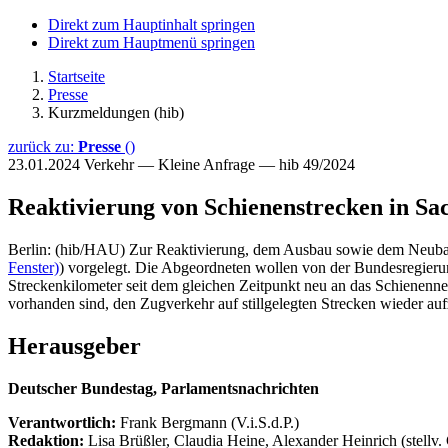
Direkt zum Hauptinhalt springen
Direkt zum Hauptmenü springen
Startseite
Presse
Kurzmeldungen (hib)
zurück zu:
Presse
()
23.01.2024
Verkehr — Kleine Anfrage — hib 49/2024
Reaktivierung von Schienenstrecken in Sa
Berlin: (hib/HAU) Zur Reaktivierung, dem Ausbau sowie dem Neubau
Fenster)
) vorgelegt. Die Abgeordneten wollen von der Bundesregierun
Streckenkilometer seit dem gleichen Zeitpunkt neu an das Schiene
vorhanden sind, den Zugverkehr auf stillgelegten Strecken wieder au
Herausgeber
Deutscher Bundestag, Parlamentsnachrichten
Verantwortlich:
Frank Bergmann (V.i.S.d.P.)
Redaktion:
Lisa Brüßler, Claudia Heine, Alexander Heinrich (stellv.