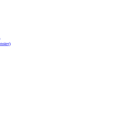
)
nster)