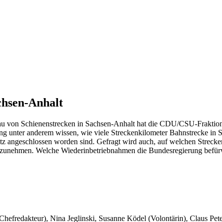
chsen-Anhalt
 von Schienenstrecken in Sachsen-Anhalt hat die CDU/CSU-Fraktion 
g unter anderem wissen, wie viele Streckenkilometer Bahnstrecke in Sa
nnetz angeschlossen worden sind. Gefragt wird auch, auf welchen St
fzunehmen. Welche Wiederinbetriebnahmen die Bundesregierung befürwort
 Chefredakteur), Nina Jeglinski,
Susanne Ködel (Volontärin),
Claus Pet