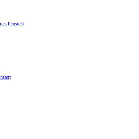
)
ues Fenster)
)
nster)