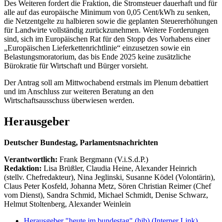
Des Weiteren fordert die Fraktion, die Stromsteuer dauerhaft und für
alle auf das europäische Minimum von 0,05 Cent/kWh zu senken,
die Netzentgelte zu halbieren sowie die geplanten Steuererhöhungen
für Landwirte vollständig zurückzunehmen. Weitere Forderungen
sind, sich im Europäischen Rat für den Stopp des Vorhabens einer
„Europäischen Lieferkettenrichtlinie“ einzusetzen sowie ein
Belastungsmoratorium, das bis Ende 2025 keine zusätzliche
Bürokratie für Wirtschaft und Bürger vorsieht.
Der Antrag soll am Mittwochabend erstmals im Plenum debattiert
und im Anschluss zur weiteren Beratung an den
Wirtschaftsausschuss überwiesen werden.
Herausgeber
Deutscher Bundestag, Parlamentsnachrichten
Verantwortlich:
Frank Bergmann (V.i.S.d.P.)
Redaktion:
Lisa Brüßler, Claudia Heine, Alexander Heinrich
(stellv. Chefredakteur), Nina Jeglinski,
Susanne Ködel (Volontärin),
Claus Peter Kosfeld, Johanna Metz, Sören Christian Reimer (Chef
vom Dienst), Sandra Schmid, Michael Schmidt, Denise Schwarz,
Helmut Stoltenberg, Alexander Weinlein
Herausgeber "heute im bundestag" (hib)
(Interner Link)