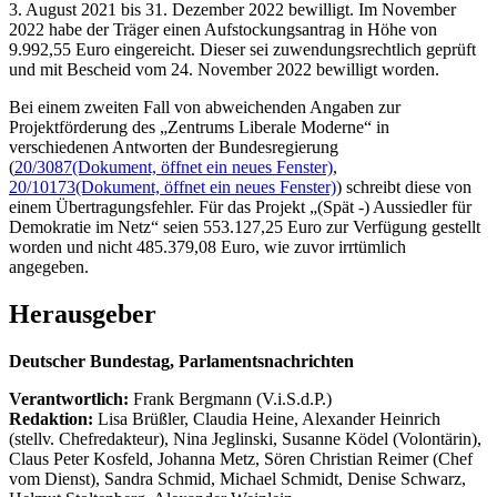
3. August 2021 bis 31. Dezember 2022 bewilligt. Im November
2022 habe der Träger einen Aufstockungsantrag in Höhe von
9.992,55 Euro eingereicht. Dieser sei zuwendungsrechtlich geprüft
und mit Bescheid vom 24. November 2022 bewilligt worden.
Bei einem zweiten Fall von abweichenden Angaben zur
Projektförderung des „Zentrums Liberale Moderne“ in
verschiedenen Antworten der Bundesregierung
(
20/3087
(Dokument, öffnet ein neues Fenster)
,
20/10173
(Dokument, öffnet ein neues Fenster)
) schreibt diese von
einem Übertragungsfehler. Für das Projekt „(Spät -) Aussiedler für
Demokratie im Netz“ seien 553.127,25 Euro zur Verfügung gestellt
worden und nicht 485.379,08 Euro, wie zuvor irrtümlich
angegeben.
Herausgeber
Deutscher Bundestag, Parlamentsnachrichten
Verantwortlich:
Frank Bergmann (V.i.S.d.P.)
Redaktion:
Lisa Brüßler, Claudia Heine, Alexander Heinrich
(stellv. Chefredakteur), Nina Jeglinski,
Susanne Ködel (Volontärin),
Claus Peter Kosfeld, Johanna Metz, Sören Christian Reimer (Chef
vom Dienst), Sandra Schmid, Michael Schmidt, Denise Schwarz,