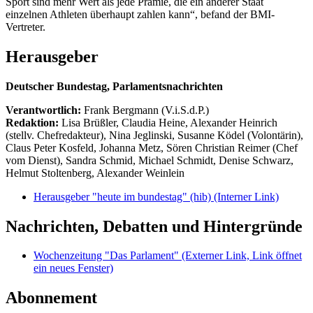
Sport sind mehr Wert als jede Prämie, die ein anderer Staat
einzelnen Athleten überhaupt zahlen kann“, befand der BMI-
Vertreter.
Herausgeber
Deutscher Bundestag, Parlamentsnachrichten
Verantwortlich:
Frank Bergmann (V.i.S.d.P.)
Redaktion:
Lisa Brüßler, Claudia Heine, Alexander Heinrich
(stellv. Chefredakteur), Nina Jeglinski,
Susanne Ködel (Volontärin),
Claus Peter Kosfeld, Johanna Metz, Sören Christian Reimer (Chef
vom Dienst), Sandra Schmid, Michael Schmidt, Denise Schwarz,
Helmut Stoltenberg, Alexander Weinlein
Herausgeber "heute im bundestag" (hib)
(Interner Link)
Nachrichten, Debatten und Hintergründe
Wochenzeitung "Das Parlament"
(Externer Link, Link öffnet
ein neues Fenster)
Abonnement