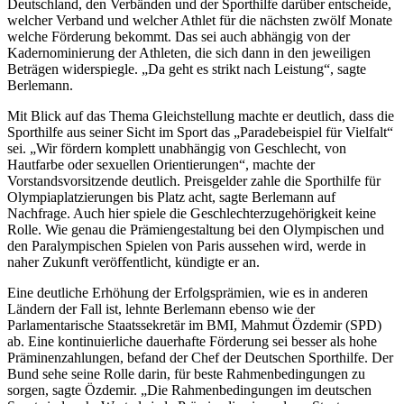
Deutschland, den Verbänden und der Sporthilfe darüber entscheide,
welcher Verband und welcher Athlet für die nächsten zwölf Monate
welche Förderung bekommt. Das sei auch abhängig von der
Kadernominierung der Athleten, die sich dann in den jeweiligen
Beträgen widerspiegle. „Da geht es strikt nach Leistung“, sagte
Berlemann.
Mit Blick auf das Thema Gleichstellung machte er deutlich, dass die
Sporthilfe aus seiner Sicht im Sport das „Paradebeispiel für Vielfalt“
sei. „Wir fördern komplett unabhängig von Geschlecht, von
Hautfarbe oder sexuellen Orientierungen“, machte der
Vorstandsvorsitzende deutlich. Preisgelder zahle die Sporthilfe für
Olympiaplatzierungen bis Platz acht, sagte Berlemann auf
Nachfrage. Auch hier spiele die Geschlechterzugehörigkeit keine
Rolle. Wie genau die Prämiengestaltung bei den Olympischen und
den Paralympischen Spielen von Paris aussehen wird, werde in
naher Zukunft veröffentlicht, kündigte er an.
Eine deutliche Erhöhung der Erfolgsprämien, wie es in anderen
Ländern der Fall ist, lehnte Berlemann ebenso wie der
Parlamentarische Staatssekretär im BMI, Mahmut Özdemir (SPD)
ab. Eine kontinuierliche dauerhafte Förderung sei besser als hohe
Präminenzahlungen, befand der Chef der Deutschen Sporthilfe. Der
Bund sehe seine Rolle darin, für beste Rahmenbedingungen zu
sorgen, sagte Özdemir. „Die Rahmenbedingungen im deutschen