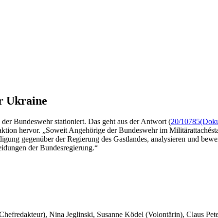
r Ukraine
 der Bundeswehr stationiert. Das geht aus der Antwort (
20/10785
(Doku
aktion hervor. „Soweit Angehörige der Bundeswehr im Militärattachéstab
ung gegenüber der Regierung des Gastlandes, analysieren und bewerten
cheidungen der Bundesregierung.“
 Chefredakteur), Nina Jeglinski,
Susanne Ködel (Volontärin),
Claus Pet