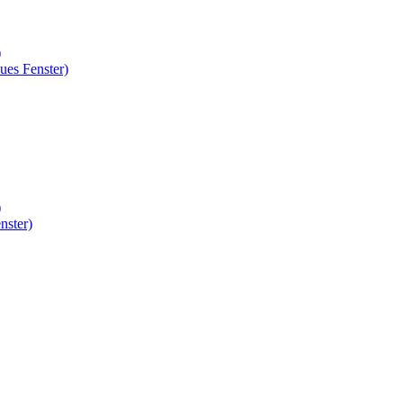
)
ues Fenster)
)
nster)