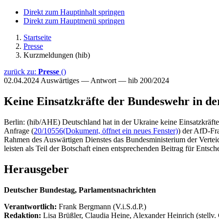
Direkt zum Hauptinhalt springen
Direkt zum Hauptmenü springen
Startseite
Presse
Kurzmeldungen (hib)
zurück zu:
Presse
()
02.04.2024
Auswärtiges — Antwort — hib 200/2024
Keine Einsatzkräfte der Bundeswehr in de
Berlin: (hib/AHE) Deutschland hat in der Ukraine keine Einsatzkräfte
Anfrage (
20/10556
(Dokument, öffnet ein neues Fenster)
) der AfD-Fr
Rahmen des Auswärtigen Dienstes das Bundesministerium der Verteidig
leisten als Teil der Botschaft einen entsprechenden Beitrag für Ents
Herausgeber
Deutscher Bundestag, Parlamentsnachrichten
Verantwortlich:
Frank Bergmann (V.i.S.d.P.)
Redaktion:
Lisa Brüßler, Claudia Heine, Alexander Heinrich (stellv.