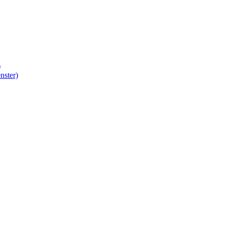
)
nster)