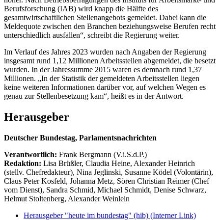
Berufsforschung (IAB) wird knapp die Hälfte des
gesamtwirtschaftlichen Stellenangebots gemeldet. Dabei kann die
Meldequote zwischen den Branchen beziehungsweise Berufen recht
unterschiedlich ausfallen“, schreibt die Regierung weiter.
Im Verlauf des Jahres 2023 wurden nach Angaben der Regierung
insgesamt rund 1,12 Millionen Arbeitsstellen abgemeldet, die besetzt
wurden. In der Jahressumme 2015 waren es demnach rund 1,37
Millionen. „In der Statistik der gemeldeten Arbeitsstellen liegen
keine weiteren Informationen darüber vor, auf welchen Wegen es
genau zur Stellenbesetzung kam“, heißt es in der Antwort.
Herausgeber
Deutscher Bundestag, Parlamentsnachrichten
Verantwortlich:
Frank Bergmann (V.i.S.d.P.)
Redaktion:
Lisa Brüßler, Claudia Heine, Alexander Heinrich
(stellv. Chefredakteur), Nina Jeglinski,
Susanne Ködel (Volontärin),
Claus Peter Kosfeld, Johanna Metz, Sören Christian Reimer (Chef
vom Dienst), Sandra Schmid, Michael Schmidt, Denise Schwarz,
Helmut Stoltenberg, Alexander Weinlein
Herausgeber "heute im bundestag" (hib)
(Interner Link)