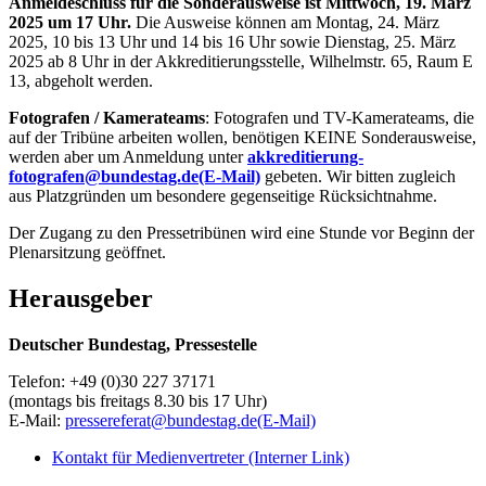
Anmeldeschluss für die Sonderausweise ist Mittwoch, 19. März
2025 um 17 Uhr.
Die Ausweise können am Montag, 24. März
2025, 10 bis 13 Uhr und 14 bis 16 Uhr sowie Dienstag, 25. März
2025 ab 8 Uhr in der Akkreditierungsstelle, Wilhelmstr. 65, Raum E
13, abgeholt werden.
Fotografen / Kamerateams
: Fotografen und TV-Kamerateams, die
auf der Tribüne arbeiten wollen, benötigen KEINE Sonderausweise,
werden aber um Anmeldung unter
akkreditierung-
fotografen@bundestag.de
(E-Mail)
gebeten. Wir bitten zugleich
aus Platzgründen um besondere gegenseitige Rücksichtnahme.
Der Zugang zu den Pressetribünen wird eine Stunde vor Beginn der
Plenarsitzung geöffnet.
Herausgeber
Deutscher Bundestag, Pressestelle
Telefon: +49 (0)30 227 37171
(montags bis freitags 8.30 bis 17 Uhr)
E-Mail:
pressereferat@bundestag.de
(E-Mail)
Kontakt für Medienvertreter
(Interner Link)